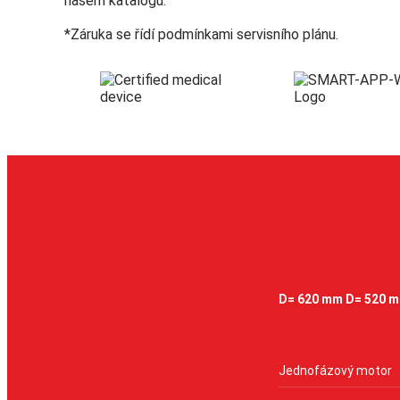
našem katalogu.
*Záruka se řídí podmínkami servisního plánu.
D= 620 mm D= 520 
Jednofázový motor