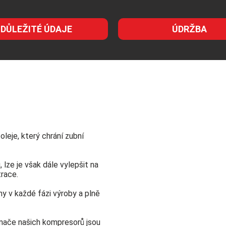
DŮLEŽITÉ ÚDAJE
ÚDRŽBA
leje, který chrání zubní
, lze je však dále vylepšit na
trace.
y v každé fázi výroby a plně
mače našich kompresorů jsou