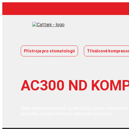
Přeskočit
na
obsah
Přístroje pro stomatologii
Tříválcové kompreso
013383 (220V 60Hz 1~)
AC300 ND KOM
Naše řada kompresorů vyrábí čistý, suchý vzduch bez o
jednotku, rotační nástroje, personál i pacienty.