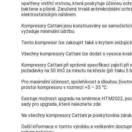
opatřeny vnitřní vrstvou, která poskytuje účinnou ochr
bakterie a plísně. Zaručená trvalá antimikrobiální ochr
elektrostatickým nátěrem.
Kompresory Cattani jsou konstruovány se samočisticí 
vyžaduje minimální údržbu.
Tento kompresor lze zakoupit také s krytem snižujíc
Všechny kompresory Cattani lze dodat s vysoce kvali
Kompresory Cattani při správné specifikaci zajistí př
požadavky na 50 litrů za minutu na křeslo (při tlaku 5 b
Pro maximální účinnost, spolehlivost a dlouhou život
prostor kompresoru v rozmezí +5 – 35 °C.
Existuje možnost upgradu na směrnice HTM2022, pod
sady pro upgrade, které naleznete zde.
Na všechny kompresory Cattani je poskytována záruka
Další informace o tomto výrobku a veškerém dostupn