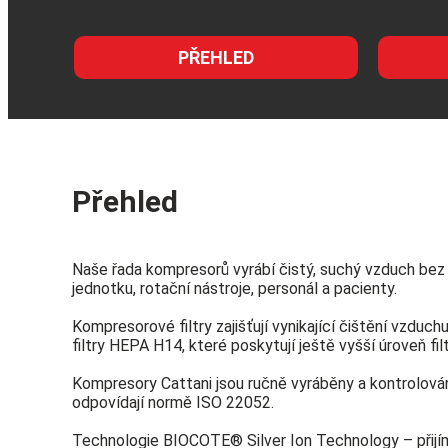
PŘEHLED
Přehled
Naše řada kompresorů vyrábí čistý, suchý vzduch bez o
jednotku, rotační nástroje, personál a pacienty.
Kompresorové filtry zajišťují vynikající čištění vzduchu
filtry HEPA H14, které poskytují ještě vyšší úroveň fil
Kompresory Cattani jsou ručně vyráběny a kontrolován
odpovídají normě ISO 22052.
Technologie BIOCOTE® Silver Ion Technology – přijí