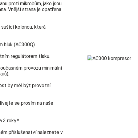
anu proti mikrobům, jako jsou
ana. Vnější strana je opatřena
sušící kolonou, která
ím hluk (AC300Q).
tním regulátorem tlaku.
i současném provozu minimální
arů).
nost by měl být provozní
ívejte se prosím na naše
 3 roky.*
ém příslušenství naleznete v