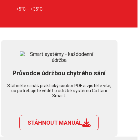
+5°C – +35°C
Průvodce údržbou chytrého sání
Stáhněte si náš praktický soubor PDF a zjistěte vše,
co potřebujete vědět o údržbě systému Cattani
Smart.
STÁHNOUT MANUÁL