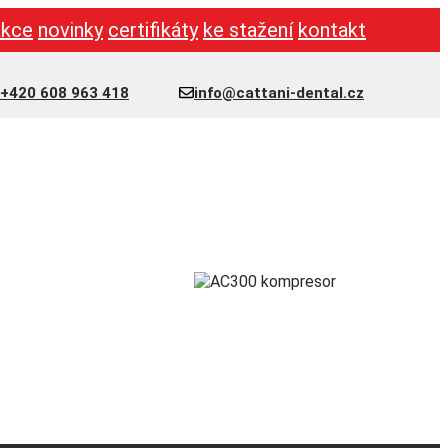
akce
novinky
certifikáty
ke stažení
kontakt
+420 608 963 418
info@cattani-dental.cz