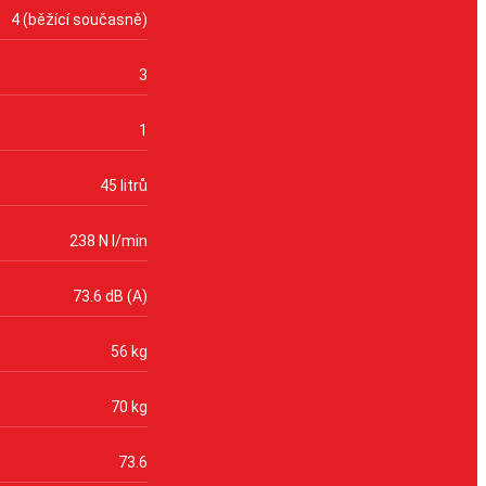
4 (běžící současně)
3
1
45 litrů
238 N l/min
73.6 dB (A)
56 kg
70 kg
73.6