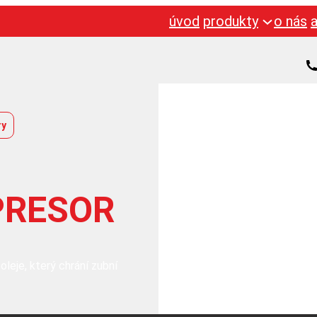
úvod
produkty
o nás
ry
PRESOR
leje, který chrání zubní