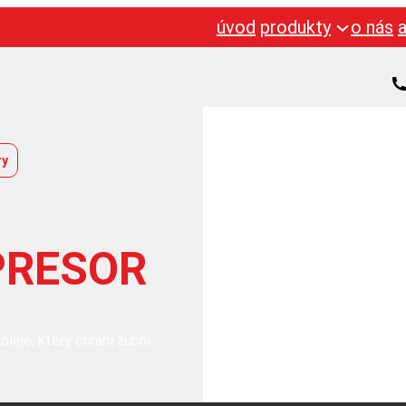
úvod
produkty
o nás
ry
PRESOR
leje, který chrání zubní