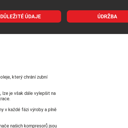
DŮLEŽITÉ ÚDAJE
ÚDRŽBA
leje, který chrání zubní
, lze je však dále vylepšit na
trace.
y v každé fázi výroby a plně
mače našich kompresorů jsou