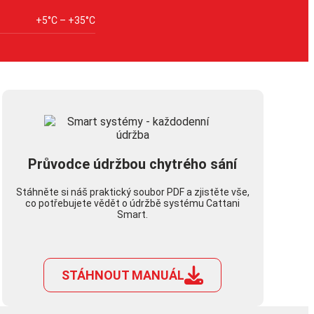
+5°C – +35°C
Průvodce údržbou chytrého sání
Stáhněte si náš praktický soubor PDF a zjistěte vše,
co potřebujete vědět o údržbě systému Cattani
Smart.
STÁHNOUT MANUÁL