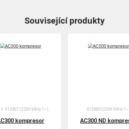
Související produkty
. č. 013307 (220V 60Hz 1~)
013383 (220V 60Hz 1~
C300 kompresor
AC300 ND kompre