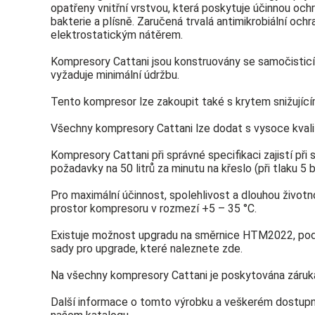
opatřeny vnitřní vrstvou, která poskytuje účinnou ochr
bakterie a plísně. Zaručená trvalá antimikrobiální ochr
elektrostatickým nátěrem.
Kompresory Cattani jsou konstruovány se samočisticí 
vyžaduje minimální údržbu.
Tento kompresor lze zakoupit také s krytem snižujíc
Všechny kompresory Cattani lze dodat s vysoce kvali
Kompresory Cattani při správné specifikaci zajistí př
požadavky na 50 litrů za minutu na křeslo (při tlaku 5 b
Pro maximální účinnost, spolehlivost a dlouhou život
prostor kompresoru v rozmezí +5 – 35 °C.
Existuje možnost upgradu na směrnice HTM2022, pod
sady pro upgrade, které naleznete zde.
Na všechny kompresory Cattani je poskytována záruka
Další informace o tomto výrobku a veškerém dostupn