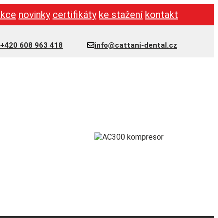
akce
novinky
certifikáty
ke stažení
kontakt
+420 608 963 418
info@cattani-dental.cz