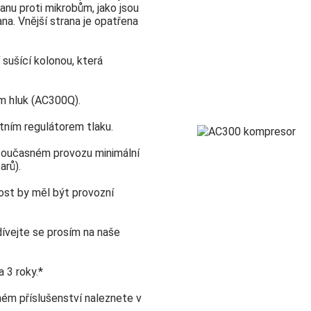
anu proti mikrobům, jako jsou
ana. Vnější strana je opatřena
sušící kolonou, která
ím hluk (AC300Q).
tním regulátorem tlaku.
i současném provozu minimální
arů).
nost by měl být provozní
ívejte se prosím na naše
 3 roky.*
ém příslušenství naleznete v