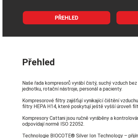
PŘEHLED
Přehled
Naše řada kompresorů vyrábí čistý, suchý vzduch bez o
jednotku, rotační nástroje, personál a pacienty.
Kompresorové filtry zajišťují vynikající čištění vzduchu
filtry HEPA H14, které poskytují ještě vyšší úroveň fil
Kompresory Cattani jsou ručně vyráběny a kontrolován
odpovídají normě ISO 22052.
Technologie BIOCOTE® Silver Ion Technology – přijí