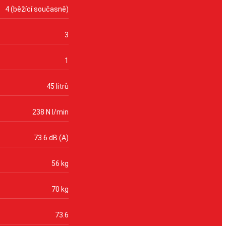
4 (běžící současně)
3
1
45 litrů
238 N l/min
73.6 dB (A)
56 kg
70 kg
73.6