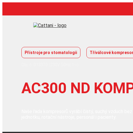
Přeskočit
na
obsah
Přístroje pro stomatologii
Tříválcové kompreso
Obj. č. 013370 (230V 50Hz 1~)
AC300 ND KOM
Naše řada kompresorů vyrábí čistý, suchý vzduch bez o
jednotku, rotační nástroje, personál i pacienty.