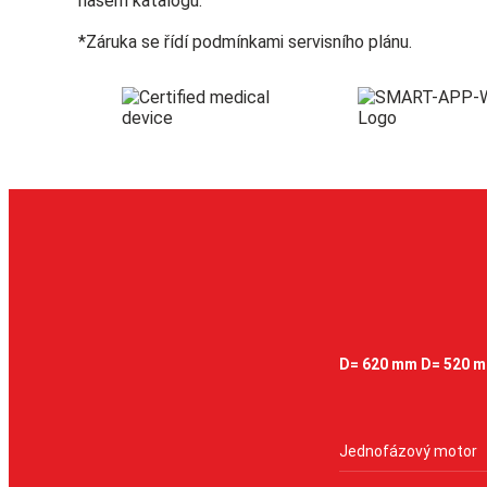
našem katalogu.
*Záruka se řídí podmínkami servisního plánu.
D= 620 mm D= 520 
Jednofázový motor