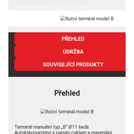
Terminál manuální typ „B“ Ø11 šedá
PŘEHLED
ÚDRŽBA
SOUVISEJÍCÍ PRODUKTY
Přehled
Terminál manuální typ „B“ Ø11 šedá.
Autoklávovatelný s parním cyklem a maximální