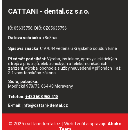
CATTANI - dental.cz s.r.o.
IČ
: 05635756,
DIČ
: CZ05635756
Datová schránka
: x8c8hai
Spisová značka
: C 97044 vedená u Krajského soudu v Brně
Předmět podnikání:
Výroba, instalace, opravy elektrických
strojů a přístrojů, elektronických a telekomunikačních
zařízení, Výroba, obchod a služby neuvedené v přílohách 1 až
3 živnostenského zákona
Sídlo, pobočka:
Modřická 978/73, 664 48 Moravany
Telefon:
+420 608 963 418
E-mail:
info@cattani-dental.cz
© 2025 cattani-dental.cz | Web tvořil a spravuje
Abuko
Team