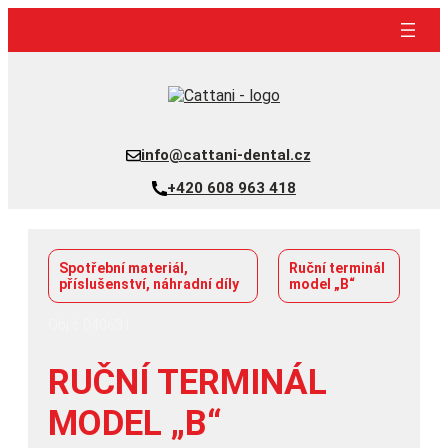
Přeskočit
na
obsah
info@cattani-dental.cz
+420 608 963 418
Spotřební materiál,
Ruční terminál
příslušenství, náhradní díly
model „B“
Obj.č 040631
RUČNÍ TERMINÁL
MODEL „B“