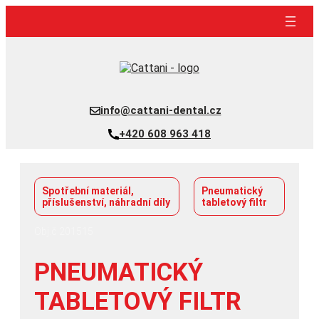
Přeskočit
na
obsah
info@cattani-dental.cz
+420 608 963 418
Spotřební materiál,
Pneumatický
příslušenství, náhradní díly
tabletový filtr
Obj.č 201515
PNEUMATICKÝ
TABLETOVÝ FILTR