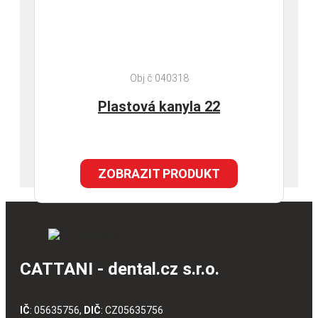
Obj.č 040318
Plastová kanyla 22
ZOBRAZIT PRODUKT
CATTANI - dental.cz s.r.o.
IČ
: 05635756,
DIČ
: CZ05635756