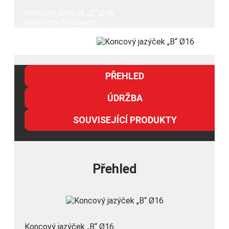
Koncový jazýček „B“ Ø16.
Balení po 50 kusech.
PŘEHLED
ÚDRŽBA
SOUVISEJÍCÍ PRODUKTY
Přehled
Koncový jazýček „B“ Ø16.