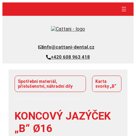
Přeskočit
na
obsah
info@cattani-dental.cz
+420 608 963 418
Spotřební materiál,
Karta
příslušenství, náhradní díly
svorky „B“
Obj.č 205369 (balení po 50 kusech)
KONCOVÝ JAZÝČEK
„B“ Ø16