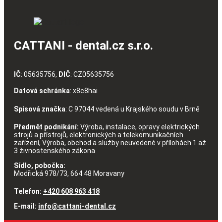
CATTANI - dental.cz s.r.o.
IČ
: 05635756,
DIČ
: CZ05635756
Datová schránka
: x8c8hai
Spisová značka
: C 97044 vedená u Krajského soudu v Brně
Předmět podnikání:
Výroba, instalace, opravy elektrických
strojů a přístrojů, elektronických a telekomunikačních
zařízení, Výroba, obchod a služby neuvedené v přílohách 1 až
3 živnostenského zákona
Sídlo, pobočka:
Modřická 978/73, 664 48 Moravany
Telefon:
+420 608 963 418
E-mail:
info@cattani-dental.cz