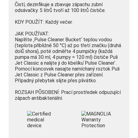
Čistí, dezinfikuje a zbavuje zápachu zubní
odsávačky. 5 litrů tvoří až 100 litrů čističe.
KDY POUŽÍT: Každý večer.
JAK POUŽÍVAT:
Naplňte ‚Pulse Cleaner Bucket‘ teplou vodou
(teplota přibližně 50 °C) až po třetí značku (druhá
dolů shora), poté odměřte 4 pumpičky (každá
pumpa má 30 ml, 4 pumpy = 120 ml) čističe Puli
Jet Classic a nalijte ji do kbelíku ́Pulse Cleaner ́.
Pomocí koncovek nasajte namíchaný roztok Puli
Jet Classic z Pulse Cleaner přes zařízení.
Případný přebytek slijte přes plivátko.
ROZSAH PŮSOBENÍ: Prací prostředek odpuzující
zápach antibakteriální.