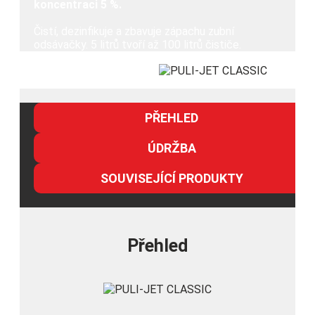
koncentraci 5 %.
Čistí, dezinfikuje a zbavuje zápachu zubní
odsávačky. 5 litrů tvoří až 100 litrů čističe.
PŘEHLED
ÚDRŽBA
SOUVISEJÍCÍ PRODUKTY
Přehled