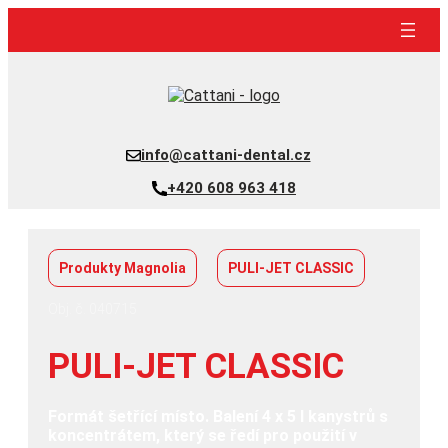
Přeskočit
na
obsah
info@cattani-dental.cz
+420 608 963 418
Produkty Magnolia
PULI-JET CLASSIC
Obj. č. 040715
PULI-JET CLASSIC
Formát šetřící místo. Balení 4 x 5 l kanystrů s
koncentrátem, který se ředí pro použití v