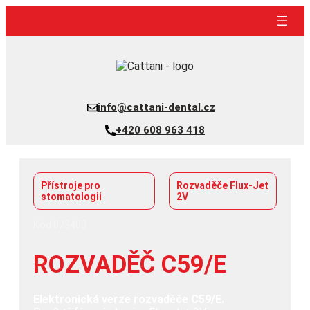
Přeskočit
na
obsah
info@cattani-dental.cz
+420 608 963 418
Přístroje pro
Rozvaděče Flux-Jet
stomatologii
2V
Kód 023400
ROZVADĚČ C59/E
Elektronická verze rozvaděče C59/E.