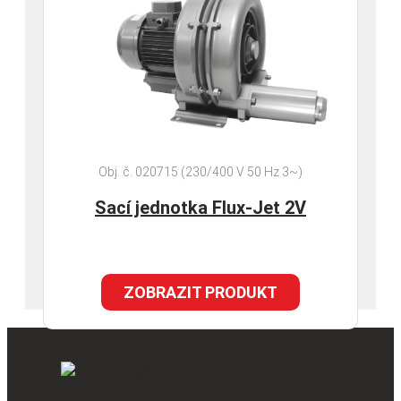
Obj. č. 020715 (230/400 V 50 Hz 3~)
Sací jednotka Flux-Jet 2V
ZOBRAZIT PRODUKT