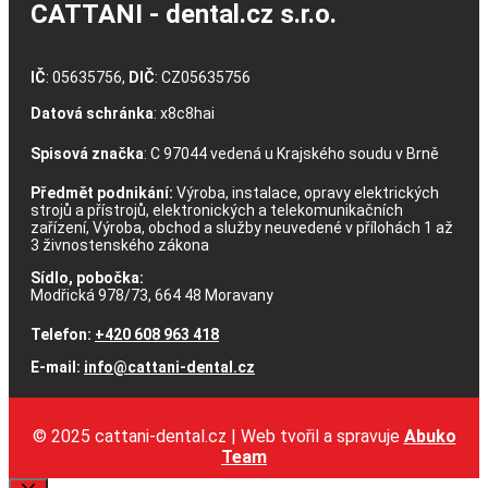
CATTANI - dental.cz s.r.o.
IČ
: 05635756,
DIČ
: CZ05635756
Datová schránka
: x8c8hai
Spisová značka
: C 97044 vedená u Krajského soudu v Brně
Předmět podnikání:
Výroba, instalace, opravy elektrických
strojů a přístrojů, elektronických a telekomunikačních
zařízení, Výroba, obchod a služby neuvedené v přílohách 1 až
3 živnostenského zákona
Sídlo, pobočka:
Modřická 978/73, 664 48 Moravany
Telefon:
+420 608 963 418
E-mail:
info@cattani-dental.cz
© 2025 cattani-dental.cz | Web tvořil a spravuje
Abuko
Team