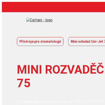
Přeskočit
na
obsah
Přístroje pro stomatologii
Mini ovladač Uni-Jet 
Obj. č. 020270 (230V 50Hz 1~)
MINI ROZVADĚČ
75
Pro jednofázovou jednotku Uni-Jet 75 (230 V, 50 Hz).