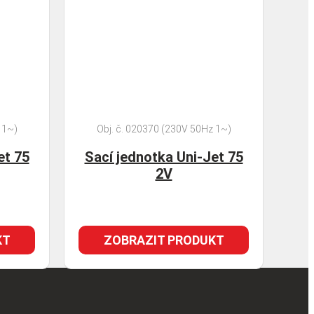
 1~)
Obj. č. 020370 (230V 50Hz 1~)
et 75
Sací jednotka Uni-Jet 75
2V
KT
ZOBRAZIT PRODUKT