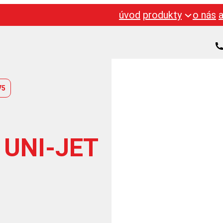
úvod
produkty
o nás
75
 UNI-JET