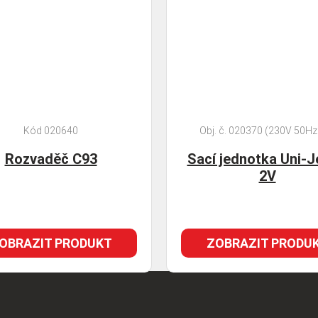
Kód 020640
Obj. č. 020370 (230V 50Hz
Rozvaděč C93
Sací jednotka Uni-J
2V
OBRAZIT PRODUKT
ZOBRAZIT PRODU