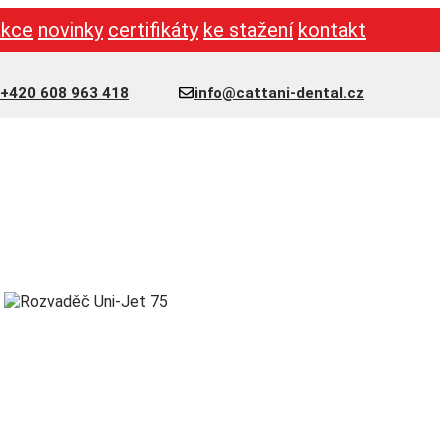
akce
novinky
certifikáty
ke stažení
kontakt
+420 608 963 418
info@cattani-dental.cz