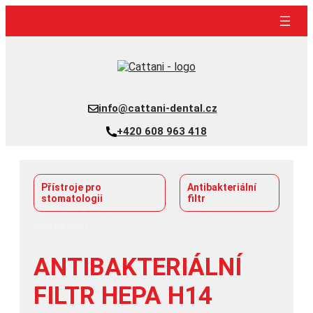
Přeskočit
na
obsah
info@cattani-dental.cz
+420 608 963 418
Přístroje pro
Antibakteriální
stomatologii
filtr
Kód 042090
ANTIBAKTERIÁLNÍ
FILTR HEPA H14