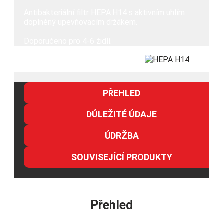
Antibakteriální filtr HEPA H14 s aktivním uhlím
doplněný upevňovacím držákem.
Doporučeno pro 4-6 židlí.
PŘEHLED
DŮLEŽITÉ ÚDAJE
ÚDRŽBA
SOUVISEJÍCÍ PRODUKTY
Přehled