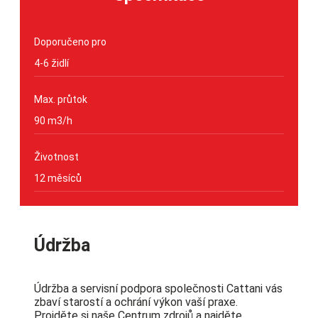
Doporučeno pro
4-6 židlí
Max. průtok
90 m3/h
Životnost
12 měsíců
Údržba
Údržba a servisní podpora společnosti Cattani vás
zbaví starostí a ochrání výkon vaší praxe.
Projděte si naše Centrum zdrojů a najděte