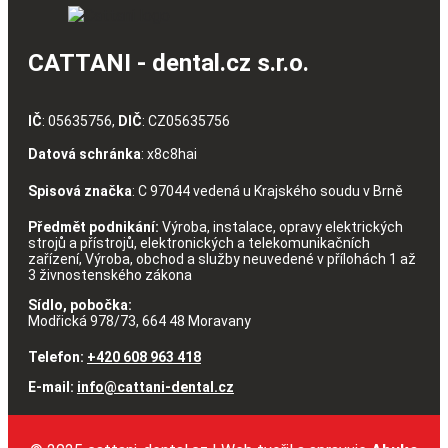
CATTANI - dental.cz s.r.o.
IČ
: 05635756,
DIČ
: CZ05635756
Datová schránka
: x8c8hai
Spisová značka
: C 97044 vedená u Krajského soudu v Brně
Předmět podnikání:
Výroba, instalace, opravy elektrických
strojů a přístrojů, elektronických a telekomunikačních
zařízení, Výroba, obchod a služby neuvedené v přílohách 1 až
3 živnostenského zákona
Sídlo, pobočka:
Modřická 978/73, 664 48 Moravany
Telefon:
+420 608 963 418
E-mail:
info@cattani-dental.cz