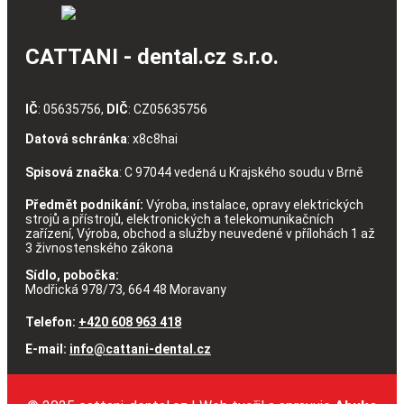
CATTANI - dental.cz s.r.o.
IČ
: 05635756,
DIČ
: CZ05635756
Datová schránka
: x8c8hai
Spisová značka
: C 97044 vedená u Krajského soudu v Brně
Předmět podnikání:
Výroba, instalace, opravy elektrických
strojů a přístrojů, elektronických a telekomunikačních
zařízení, Výroba, obchod a služby neuvedené v přílohách 1 až
3 živnostenského zákona
Sídlo, pobočka:
Modřická 978/73, 664 48 Moravany
Telefon:
+420 608 963 418
E-mail:
info@cattani-dental.cz