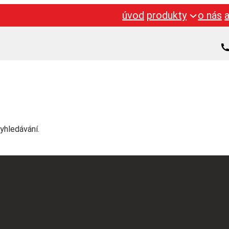
úvod
produkty
o nás
yhledávání.