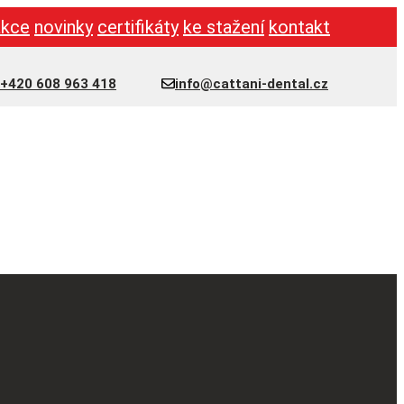
akce
novinky
certifikáty
ke stažení
kontakt
+420 608 963 418
info@cattani-dental.cz