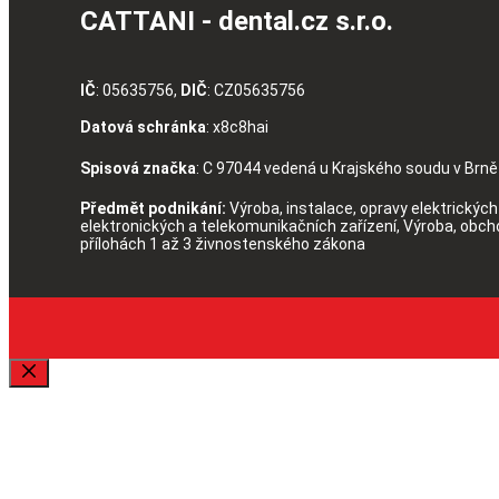
CATTANI - dental.cz s.r.o.
IČ
: 05635756,
DIČ
: CZ05635756
Datová schránka
: x8c8hai
Spisová značka
: C 97044 vedená u Krajského soudu v Brně
Předmět podnikání:
Výroba, instalace, opravy elektrických 
elektronických a telekomunikačních zařízení, Výroba, obc
přílohách 1 až 3 živnostenského zákona
Zavřít