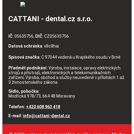
CATTANI - dental.cz s.r.o.
IČ
: 05635756,
DIČ
: CZ05635756
Datová schránka
: x8c8hai
Spisová značka
: C 97044 vedená u Krajského soudu v Brně
Předmět podnikání:
Výroba, instalace, opravy elektrických
strojů a přístrojů, elektronických a telekomunikačních
zařízení, Výroba, obchod a služby neuvedené v přílohách 1 až
3 živnostenského zákona
Sídlo, pobočka:
Modřická 978/73, 664 48 Moravany
Telefon:
+420 608 963 418
E-mail:
info@cattani-dental.cz