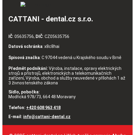
CATTANI - dental.cz s.r.o.
IČ
: 05635756,
DIČ
: CZ05635756
Datová schránka
: x8c8hai
Spisová značka
: C 97044 vedená u Krajského soudu v Brně
Předmět podnikání:
Výroba, instalace, opravy elektrických
strojů a přístrojů, elektronických a telekomunikačních
zařízení, Výroba, obchod a služby neuvedené v přílohách 1 až
3 živnostenského zákona
Sídlo, pobočka:
Modřická 978/73, 664 48 Moravany
Telefon:
+420 608 963 418
E-mail:
info@cattani-dental.cz