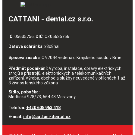
CATTANI - dental.cz s.r.o.
IČ
: 05635756,
DIČ
: CZ05635756
Datová schránka
: x8c8hai
Spisová značka
: C 97044 vedená u Krajského soudu v Brně
Předmět podnikání:
Výroba, instalace, opravy elektrických
strojů a přístrojů, elektronických a telekomunikačních
zařízení, Výroba, obchod a služby neuvedené v přílohách 1 až
3 živnostenského zákona
Sídlo, pobočka:
Modřická 978/73, 664 48 Moravany
Telefon:
+420 608 963 418
E-mail:
info@cattani-dental.cz