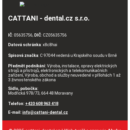
CATTANI - dental.cz s.r.o.
IČ
: 05635756,
DIČ
: CZ05635756
Datová schránka
: x8c8hai
Spisová značka
: C 97044 vedená u Krajského soudu v Brně
Předmět podnikání:
Výroba, instalace, opravy elektrických
strojů a přístrojů, elektronických a telekomunikačních
zařízení, Výroba, obchod a služby neuvedené v přílohách 1 až
3 živnostenského zákona
Sídlo, pobočka:
Modřická 978/73, 664 48 Moravany
Telefon:
+420 608 963 418
E-mail:
info@cattani-dental.cz