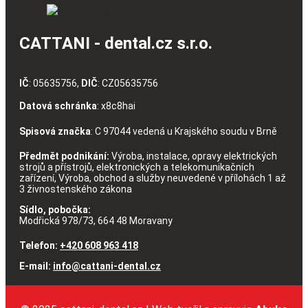
CATTANI - dental.cz s.r.o.
IČ
: 05635756,
DIČ
: CZ05635756
Datová schránka
: x8c8hai
Spisová značka
: C 97044 vedená u Krajského soudu v Brně
Předmět podnikání:
Výroba, instalace, opravy elektrických
strojů a přístrojů, elektronických a telekomunikačních
zařízení, Výroba, obchod a služby neuvedené v přílohách 1 až
3 živnostenského zákona
Sídlo, pobočka:
Modřická 978/73, 664 48 Moravany
Telefon:
+420 608 963 418
E-mail:
info@cattani-dental.cz