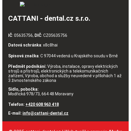
CATTANI - dental.cz s.r.o.
IČ
: 05635756,
DIČ
: CZ05635756
Datová schránka
: x8c8hai
Spisová značka
: C 97044 vedená u Krajského soudu v Brně
Předmět podnikání:
Výroba, instalace, opravy elektrických
strojů a přístrojů, elektronických a telekomunikačních
zařízení, Výroba, obchod a služby neuvedené v přílohách 1 až
3 živnostenského zákona
Sídlo, pobočka:
Modřická 978/73, 664 48 Moravany
Telefon:
+420 608 963 418
E-mail:
info@cattani-dental.cz