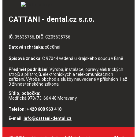
CATTANI - dental.cz s.r.o.
IČ
: 05635756,
DIČ
: CZ05635756
Datová schránka
: x8c8hai
Spisová značka
: C 97044 vedená u Krajského soudu v Brně
Předmět podnikání:
Výroba, instalace, opravy elektrických
strojů a přístrojů, elektronických a telekomunikačních
zařízení, Výroba, obchod a služby neuvedené v přílohách 1 až
3 živnostenského zákona
Sídlo, pobočka:
Modřická 978/73, 664 48 Moravany
Telefon:
+420 608 963 418
E-mail:
info@cattani-dental.cz