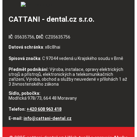
CATTANI - dental.cz s.r.o.
IČ
: 05635756,
DIČ
: CZ05635756
Datová schránka
: x8c8hai
Spisová značka
: C 97044 vedená u Krajského soudu v Brně
Předmět podnikání:
Výroba, instalace, opravy elektrických
strojů a přístrojů, elektronických a telekomunikačních
zařízení, Výroba, obchod a služby neuvedené v přílohách 1 až
3 živnostenského zákona
Sídlo, pobočka:
Modřická 978/73, 664 48 Moravany
Telefon:
+420 608 963 418
E-mail:
info@cattani-dental.cz