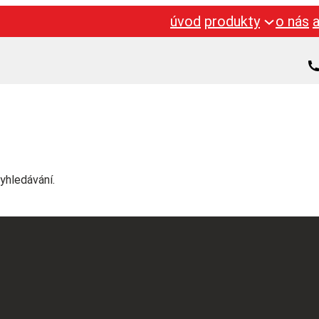
úvod
produkty
o nás
yhledávání.