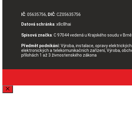
IČ
: 05635756,
DIČ
: CZ05635756
Datová schránka
: x8c8hai
Spisová značka
: C 97044 vedená u Krajského soudu v Brně
Předmět podnikání:
Výroba, instalace, opravy elektrických 
elektronických a telekomunikačních zařízení, Výroba, obc
přílohách 1 až 3 živnostenského zákona
Zavřít