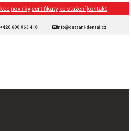
akce
novinky
certifikáty
ke stažení
kontakt
+420 608 963 418
info@cattani-dental.cz