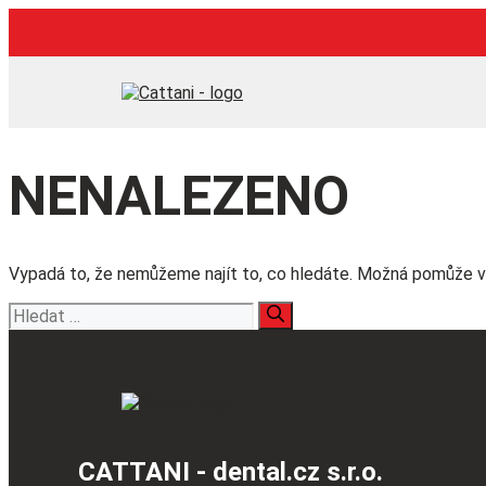
Přeskočit
na
obsah
NENALEZENO
Vypadá to, že nemůžeme najít to, co hledáte. Možná pomůže v
Hledat:
CATTANI - dental.cz s.r.o.