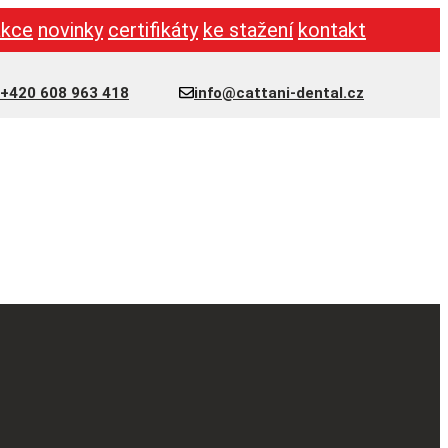
akce
novinky
certifikáty
ke stažení
kontakt
+420 608 963 418
info@cattani-dental.cz