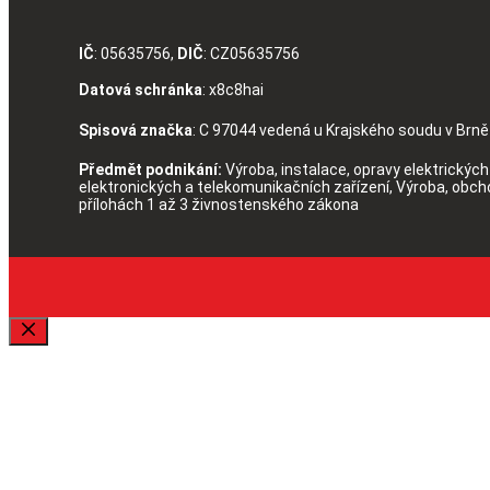
IČ
: 05635756,
DIČ
: CZ05635756
Datová schránka
: x8c8hai
Spisová značka
: C 97044 vedená u Krajského soudu v Brně
Předmět podnikání:
Výroba, instalace, opravy elektrických 
elektronických a telekomunikačních zařízení, Výroba, obc
přílohách 1 až 3 živnostenského zákona
Zavřít