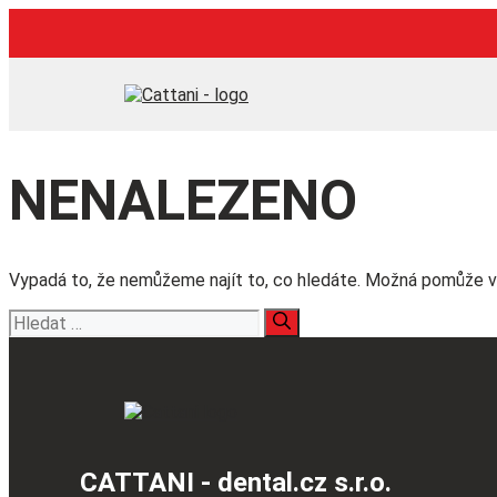
Přeskočit
na
obsah
NENALEZENO
Vypadá to, že nemůžeme najít to, co hledáte. Možná pomůže v
Hledat:
CATTANI - dental.cz s.r.o.