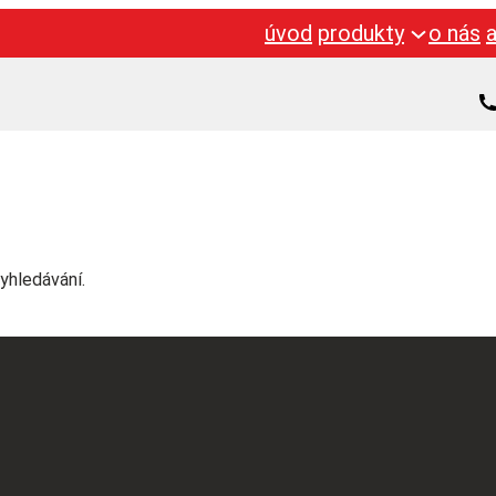
úvod
produkty
o nás
yhledávání.