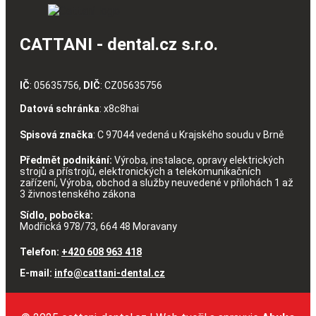
CATTANI - dental.cz s.r.o.
IČ
: 05635756,
DIČ
: CZ05635756
Datová schránka
: x8c8hai
Spisová značka
: C 97044 vedená u Krajského soudu v Brně
Předmět podnikání:
Výroba, instalace, opravy elektrických
strojů a přístrojů, elektronických a telekomunikačních
zařízení, Výroba, obchod a služby neuvedené v přílohách 1 až
3 živnostenského zákona
Sídlo, pobočka:
Modřická 978/73, 664 48 Moravany
Telefon:
+420 608 963 418
E-mail:
info@cattani-dental.cz